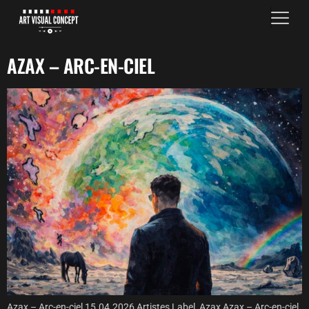
AZAX – ARC-EN-CIEL
Azax – Arc-en-ciel 15.04.2026 Artistes Label, Azax Azax – Arc-en-ciel