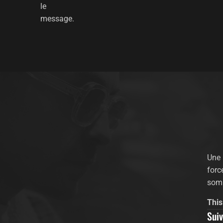
le
message.
Une 
forc
somm
This
Suiv