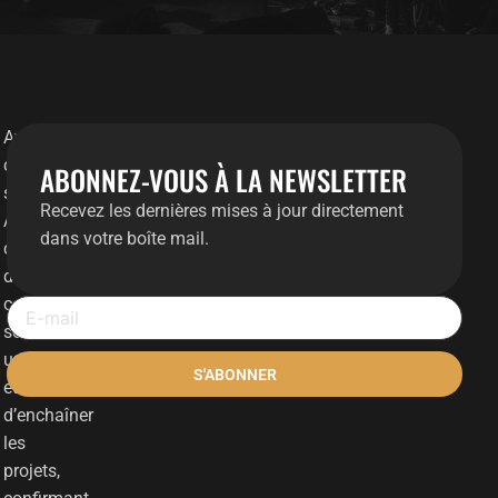
Avec
cette
ABONNEZ-VOUS À LA NEWSLETTER
sortie,
Recevez les dernières mises à jour directement
Azax
dans votre boîte mail.
continue
de
construire
son
univers
S'ABONNER
et
d’enchaîner
les
projets,