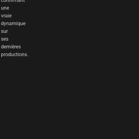
confirmant
une
vraie
dynamique
sur
ses
dernières
productions.