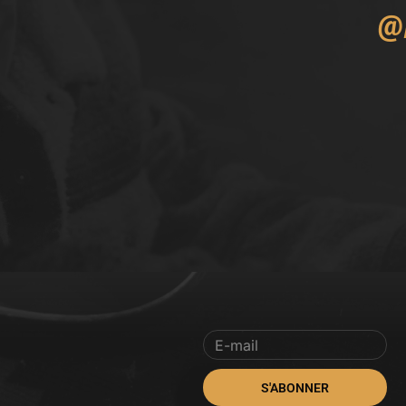
@
S'ABONNER