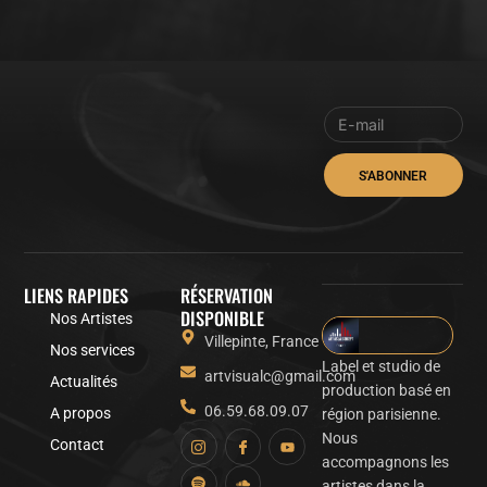
S'ABONNER
LIENS RAPIDES
RÉSERVATION
DISPONIBLE
Nos Artistes
Villepinte, France
Nos services
Label et studio de
artvisualc@gmail.com
Actualités
production basé en
06.59.68.09.07
A propos
région parisienne.
Nous
Contact
accompagnons les
artistes dans la