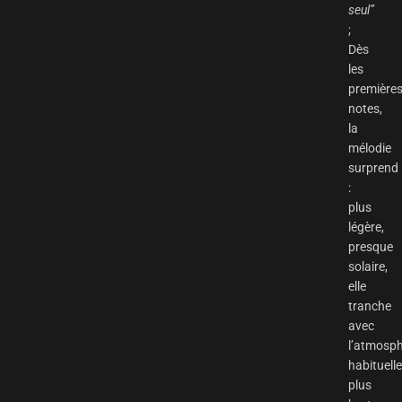
seul”
;
Dès
les
première
notes,
la
mélodie
surprend
:
plus
légère,
presque
solaire,
elle
tranche
avec
l’atmosp
habituell
plus