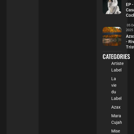
EP -
Cas
Coc
05 D
2025
Aza
- Ri
Tris
CATEGORIES
Artiste
Label
La
vie
du
Label
Azax
Mara
Cujah
Mise