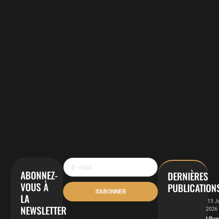
ABONNEZ-
DERNIÈRES
VOUS À
PUBLICATION
S'ABONNER
LA
13 J
NEWSLETTER
2026
Uly