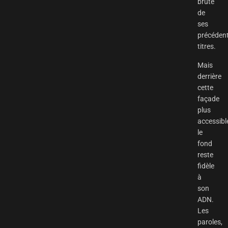
brute
de
ses
précéden
titres.
Mais
derrière
cette
façade
plus
accessibl
le
fond
reste
fidèle
à
son
ADN.
Les
paroles,