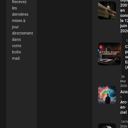
Recevez
200
les
en
dernières
con
mises à
le 1
juin
jour
202
directement
dans
1
votre
C
p
boîte
s
mail.
E
(
26
Mar
2026
Aza
-
Arc-
en-
ciel
14 F
2026